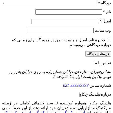
دیدگاه
*
نام
*
ایمیل
*
وب‌ سایت
ذخیره نام، ایمیل و وبسایت من در مرورگر برای زمانی که
دوباره دیدگاهی می‌نویسم.
تماس با ما
نشانی:تهران،ستارخان،خیابان شقایق(رو به روی خیابان پاتریس
لومومبا)،بن بست اول پلاک2،واحد 5
شماره تماس:
888983838-021
درباره هلدینگ چکاوا
هلدینگ چکاوا همواره کوشیده تا سبد خدماتی کاملی در زمینه
مارکتینگ و بازاریابی به مشتریان خود ارائه دهد، از این خدمات می
توان به خدمات
آدیو مارکتینگ
،
ویدیو مارکتینگ
و
استودیو کروماکی