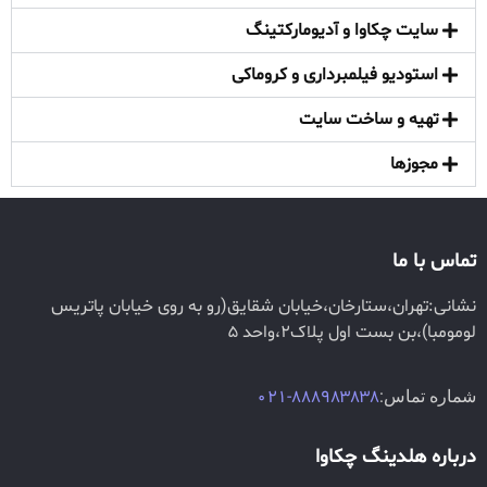
تبلیغات در مایاوا
سایت چکاوا و آدیومارکتینگ
استودیو فیلمبرداری و کروماکی
تهیه و ساخت سایت
مجوزها
تماس با ما
نشانی:تهران،ستارخان،خیابان شقایق(رو به روی خیابان پاتریس
لومومبا)،بن بست اول پلاک2،واحد 5
شماره تماس:
888983838-021
درباره هلدینگ چکاوا