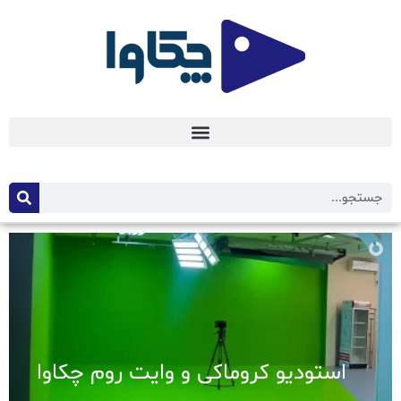
استودیو کروماکی و وایت روم چکاوا