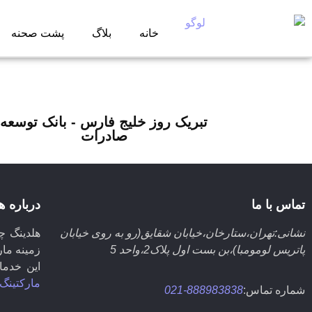
خانه
بلاگ
پشت صحنه
تبریک روز خلیج فارس - بانک توسعه
صادرات
تماس با ما
درباره ه
نشانی:تهران،ستارخان،خیابان شقایق(رو به روی خیابان
هلدینگ چ
پاتریس لومومبا)،بن بست اول پلاک2،واحد 5
زمینه مار
این خدم
مارکتینگ
شماره تماس:
888983838-021