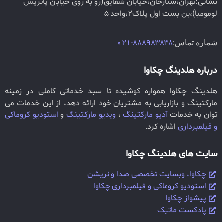
نشانی:تهران،ستارخان،خیابان شقایق(رو به روی خیابان پاتریس
لومومبا)،بن بست اول پلاک2،واحد 5
شماره تماس:
888983838-021
درباره هلدینگ چکاوا
هلدینگ چکاوا همواره کوشیده تا سبد خدماتی کاملی در زمینه
مارکتینگ و بازاریابی به مشتریان خود ارائه دهد، از این خدمات می
توان به خدمات
آدیو مارکتینگ
،
ویدیو مارکتینگ
و
استودیو کروماکی
و فیلمبرداری
اشاره کرد.
سایت های هلدینگ چکاوا
چکاوا، وبسایت تخصصی صدا و نریشن
استودیو کروماکی و فیلمبرداری چکاوا
پیشواز چکاوا
پادکست ماتیک