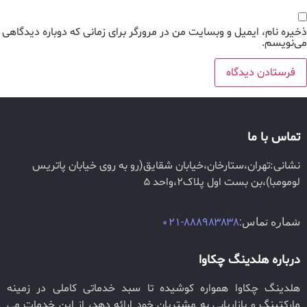
ذخیره نام، ایمیل و وبسایت من در مرورگر برای زمانی که دوباره دیدگاهی
می‌نویسم.
تماس با ما
نشانی:تهران،ستارخان،خیابان شقایق(رو به روی خیابان پاتریس
لومومبا)،بن بست اول پلاک2،واحد 5
شماره تماس:
888983838-021
درباره هلدینگ چکاوا
هلدینگ چکاوا همواره کوشیده تا سبد خدماتی کاملی در زمینه
مارکتینگ و بازاریابی به مشتریان خود ارائه دهد، از این خدمات می