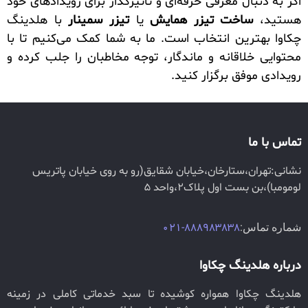
اگر به دنبال معرفی حرفه‌ای و تأثیرگذار برای رویدادهای خود
هستید،
ساخت تیزر همایش
یا
تیزر سمینار
با هلدینگ
چکاوا بهترین انتخاب است. ما به شما کمک می‌کنیم تا با
محتوایی خلاقانه و ماندگار، توجه مخاطبان را جلب کرده و
رویدادی موفق برگزار کنید.
تماس با ما
نشانی:تهران،ستارخان،خیابان شقایق(رو به روی خیابان پاتریس
لومومبا)،بن بست اول پلاک2،واحد 5
شماره تماس:
888983838-021
درباره هلدینگ چکاوا
هلدینگ چکاوا همواره کوشیده تا سبد خدماتی کاملی در زمینه